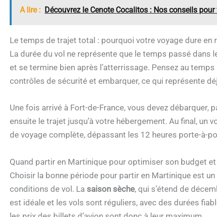
A lire :
Découvrez le Cenote Cocalitos : Nos conseils pour v
Le temps de trajet total : pourquoi votre voyage dure en r
La durée du vol ne représente que le temps passé dans l
et se termine bien après l’atterrissage. Pensez au temps 
contrôles de sécurité et embarquer, ce qui représente déj
Une fois arrivé à Fort-de-France, vous devez débarquer, 
ensuite le trajet jusqu’à votre hébergement. Au final, un
de voyage complète, dépassant les 12 heures porte-à-po
Quand partir en Martinique pour optimiser son budget et
Choisir la bonne période pour partir en Martinique est un a
conditions de vol. La
saison sèche
, qui s’étend de décemb
est idéale et les vols sont réguliers, avec des durées fiab
les prix des billets d’avion sont donc à leur maximum.