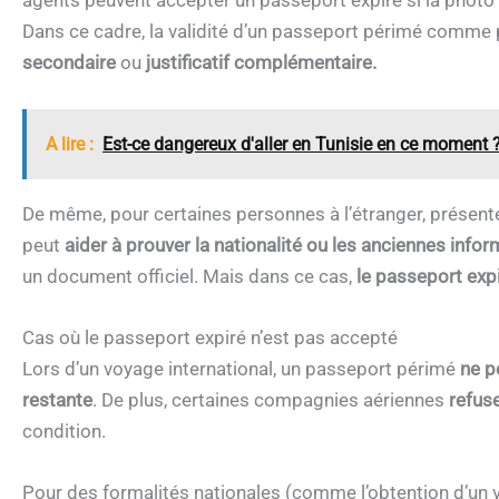
agents peuvent accepter un passeport expiré si la photo r
Dans ce cadre, la validité d’un passeport périmé comme pi
secondaire
ou
justificatif complémentaire.
A lire :
Est-ce dangereux d'aller en Tunisie en ce moment 
De même, pour certaines personnes à l’étranger, présent
peut
aider à prouver la nationalité
ou les anciennes inform
un document officiel. Mais dans ce cas,
le passeport exp
Cas où le passeport expiré n’est pas accepté
Lors d’un voyage international, un passeport périmé
ne p
restante
. De plus, certaines compagnies aériennes
refus
condition.
Pour des formalités nationales (comme l’obtention d’un vis